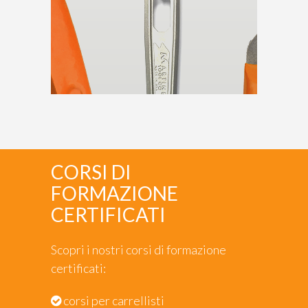
CORSI DI
FORMAZIONE
CERTIFICATI
Scopri i nostri corsi di formazione
certificati:
corsi per carrellisti