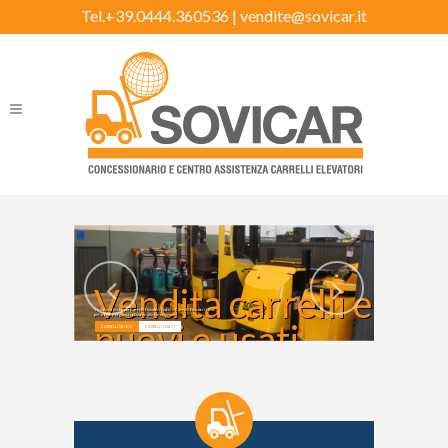
Tel.+39.0444.360536 |
vendite@sovicar.it
Vendita carrelli eleva
Visualizza le sezioni Carrelli Elevatori Nuovi e Carrelli Elevatori Usati
per trovare la giusta soluzione alle tue esigenze.
nuovi e usati
CARRELLI NUOVI
CARRELLI USATI