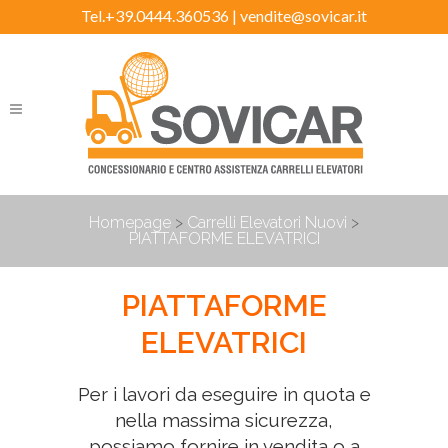
Tel.+39.0444.360536 |
vendite@sovicar.it
Homepage
>
Carrelli Elevatori Nuovi
>
PIATTAFORME ELEVATRICI
PIATTAFORME
ELEVATRICI
Per i lavori da eseguire in quota e
nella massima sicurezza,
possiamo fornire in vendita o a