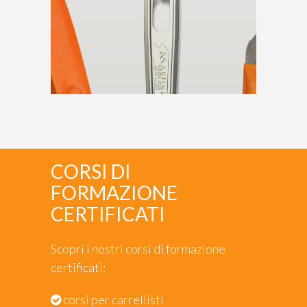
CORSI DI
FORMAZIONE
CERTIFICATI
Scopri i nostri corsi di formazione
certificati:
corsi per carrellisti