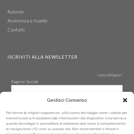
Azienda
Assistenza e ricambi
Contatti
ISCRIVITI ALLA NEWSLETTER
*
campi obbligatori
Ragione Sociale
Gestisci Consenso
*
Email
Per fornire le migliori esperienze, utilizziamo tecnologie come i cookie per
memorizzare e/o accedere alle informazioni del dispositivo. Il consenso a
queste tecnologie ci permetterà di elaborare dati come il comportamento
di navigazione o ID unici su questo sito. Non acconsentire o ritirare il