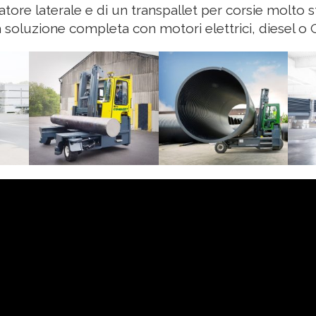
atore laterale e di un transpallet per corsie molto 
 soluzione completa con motori elettrici, diesel o 