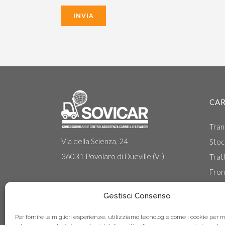
CAR
Tran
Via della Scienza, 24
Stoc
36031 Povolaro di Dueville (VI)
Tratt
Front
Front
Gestisci Consenso
Carre
Per fornire le migliori esperienze, utilizziamo tecnologie come i cookie per