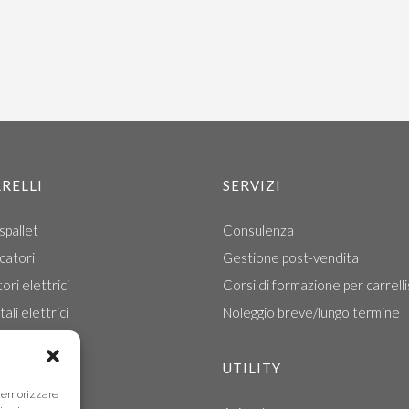
RELLI
SERVIZI
spallet
Consulenza
catori
Gestione post-vendita
ori elettrici
Corsi di formazione per carrelli
ali elettrici
Noleggio breve/lungo termine
ali termici
lli retrattili
UTILITY
 memorizzare