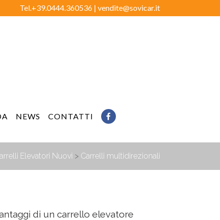
Tel.+39.0444.360536 |
vendite@sovicar.it
DA
NEWS
CONTATTI
arrelli Elevatori Nuovi
>
Carrelli multidirezionali
antaggi di un carrello elevatore