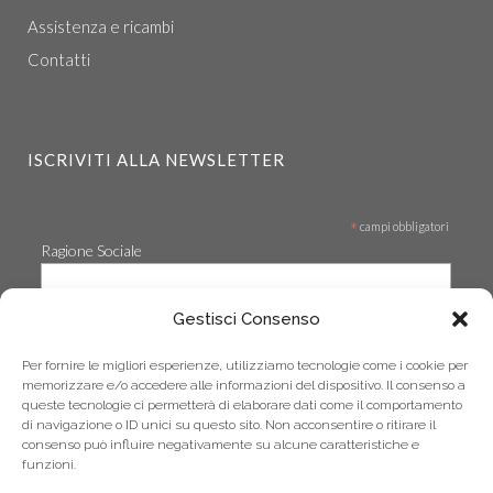
Assistenza e ricambi
Contatti
ISCRIVITI ALLA NEWSLETTER
*
campi obbligatori
Ragione Sociale
Gestisci Consenso
*
Email
Per fornire le migliori esperienze, utilizziamo tecnologie come i cookie per
memorizzare e/o accedere alle informazioni del dispositivo. Il consenso a
queste tecnologie ci permetterà di elaborare dati come il comportamento
di navigazione o ID unici su questo sito. Non acconsentire o ritirare il
consenso può influire negativamente su alcune caratteristiche e
funzioni.