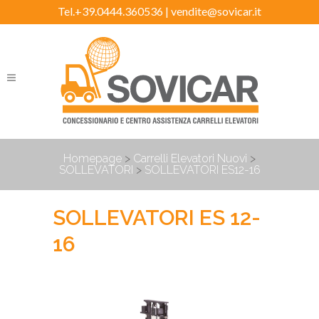
Tel.+39.0444.360536 |
vendite@sovicar.it
Homepage
>
Carrelli Elevatori Nuovi
>
SOLLEVATORI
>
SOLLEVATORI ES12-16
SOLLEVATORI ES 12-
16