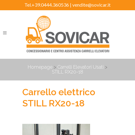
Tel.+39.0444.360536 |
vendite@sovicar.it
Homepage
>
Carrelli Elevatori Usati
>
STILL RX20-18
Carrello elettrico
STILL RX20-18