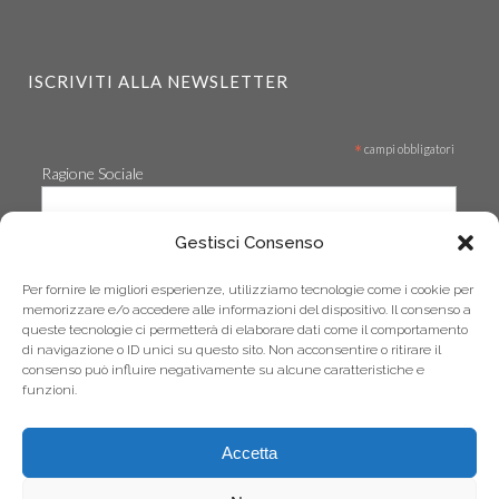
ISCRIVITI ALLA NEWSLETTER
*
campi obbligatori
Ragione Sociale
Gestisci Consenso
*
Email
Per fornire le migliori esperienze, utilizziamo tecnologie come i cookie per
memorizzare e/o accedere alle informazioni del dispositivo. Il consenso a
queste tecnologie ci permetterà di elaborare dati come il comportamento
di navigazione o ID unici su questo sito. Non acconsentire o ritirare il
consenso può influire negativamente su alcune caratteristiche e
funzioni.
Accetta
Telefono: +39 0444.360536 | Fax: +39.0444.369461 | Email: