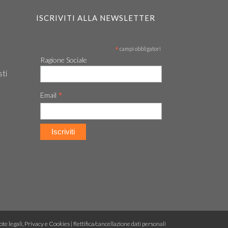
ISCRIVITI ALLA NEWSLETTER
*
campi obbligatori
Ragione Sociale
sti
*
Email
te legali, Privacy e Cookies
|
Rettifica/cancellazione dati personali