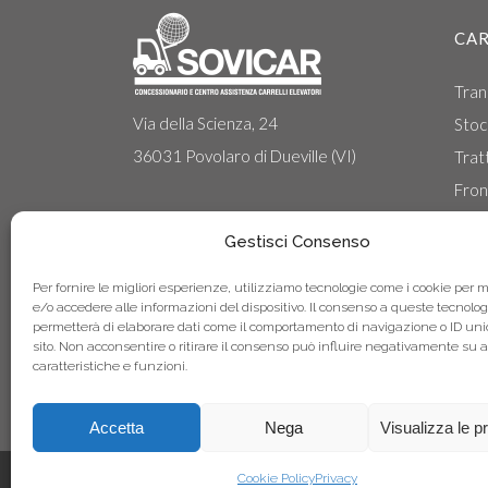
CAR
Tran
Via della Scienza, 24
Stoc
36031 Povolaro di Dueville (VI)
Tratt
Front
Front
Gestisci Consenso
Carre
Per fornire le migliori esperienze, utilizziamo tecnologie come i cookie per
e/o accedere alle informazioni del dispositivo. Il consenso a queste tecnolog
permetterà di elaborare dati come il comportamento di navigazione o ID uni
sito. Non acconsentire o ritirare il consenso può influire negativamente su 
caratteristiche e funzioni.
Accetta
Nega
Visualizza le p
Telefono: +39 0444.360536 | Fax: +39.0444.369461 | Email:
Cookie Policy
Privacy
ve