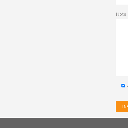
Note
A