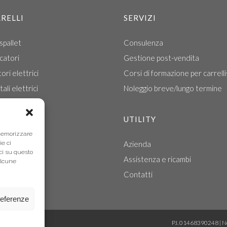
RELLI
SERVIZI
spallet
Consulenza
catori
Gestione post-vendita
ori elettrici
Corsi di formazione per carrelli
ali elettrici
Noleggio breve/lungo termine
ali termici
lli retrattili
UTILITY
 memorizzare
ie ci
Azienda
ci su questo
Assistenza e ricambi
alcune
Contatti
referenze
ndite@sovicar.it
P.I. 01468390248 |
No