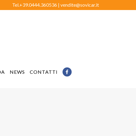
Tel.+39.0444.360536 |
vendite@sovicar.it
DA
NEWS
CONTATTI